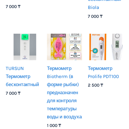
7 000
₸
Biola
7 000
₸
TURSUN
Термометр
Термометр
Термометр
Biotherm (в
Prolife PDT100
бесконтактный
форме рыбки)
2 500
₸
предназначен
7 000
₸
для контроля
температуры
воды и воздуха
1 000
₸