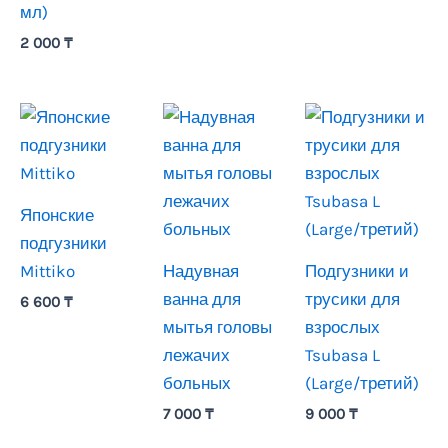
мл)
2 000
₸
Японские
подгузники
Mittiko
Надувная
Подгузники и
ванна для
трусики для
6 600
₸
мытья головы
взрослых
лежачих
Tsubasa L
больных
(Large/третий)
7 000
₸
9 000
₸