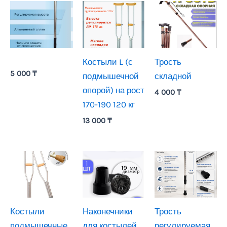
Костыли L (с
Трость
5 000
₸
подмышечной
складной
опорой) на рост
4 000
₸
170-190 120 кг
13 000
₸
Костыли
Наконечники
Трость
подмышечные
для костылей
регулируемая