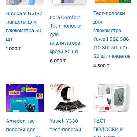
Sinocare N3187
Тест-полоски
Fora Comfort
ланцеты для
для
Тест-полоски
глюкометра 50
глюкометра
для
шт
Yuwell 582 586
анализатора
710 301 50 шт+
1 000
₸
крови 50 шт
50 шт ланцетов
6 000
₸
4 500
₸
Amedon тест-
Yuwell Y330
ТЕСТ
полоски для
тест-полоски
ПОЛОСКИ И