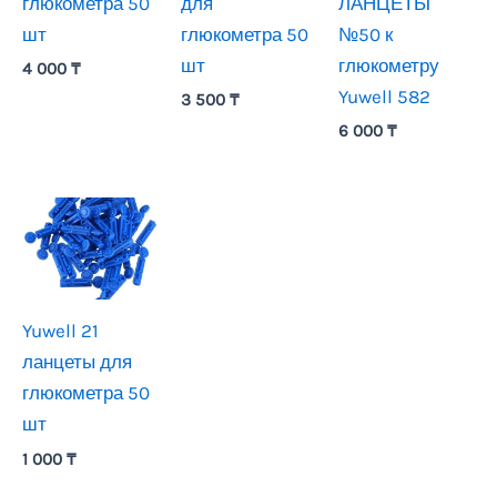
глюкометра 50
для
ЛАНЦЕТЫ
шт
глюкометра 50
№50 к
шт
глюкометру
4 000
₸
Yuwell 582
3 500
₸
6 000
₸
Yuwell 21
ланцеты для
глюкометра 50
шт
1 000
₸