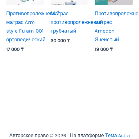
Противопролежневый
Матрас
Противопролежн
матрас Arm
противопролежневый
матрас
style Fu am-001
трубчатый
Amedon
ортопедический
Ячеистый
30 000
₸
17 000
₸
19 000
₸
Авторское право © 2026 | На платформе
Тема Astra