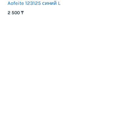
Aofeite 123125 синий L
2 500
₸